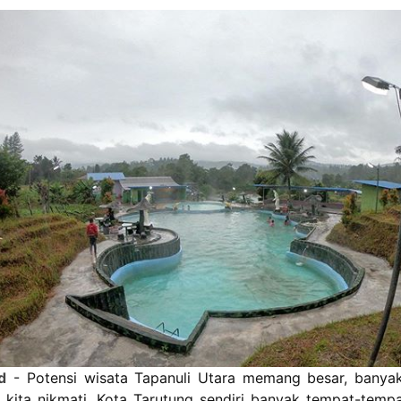
d
- Potensi wisata Tapanuli Utara memang besar, banya
 kita nikmati. Kota Tarutung sendiri banyak tempat-temp