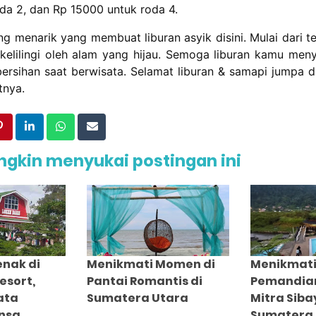
da 2, dan Rp 15000 untuk roda 4.
ng menarik yang membuat liburan asyik disini. Mulai dari 
dikelilingi oleh alam yang hijau. Semoga liburan kamu me
bersihan saat berwisata. Selamat liburan & samapi jumpa di
tnya.
gkin menyukai postingan ini
enak di
Menikmati Momen di
Menikmati 
esort,
Pantai Romantis di
Pemandian
ata
Sumatera Utara
Mitra Siba
nsa
Sumatera 