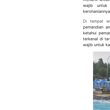
wajib untuk
kerohaniannya
Di tempat wi
pemandian air
ketahui peman
terkenal di t
wajib untuk k