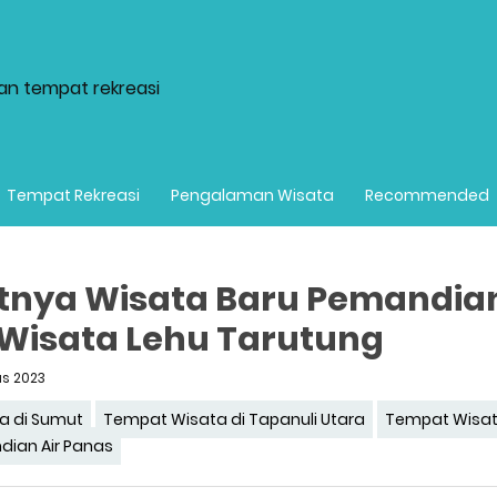
dan tempat rekreasi
Tempat Rekreasi
Pengalaman Wisata
Recommended
nya Wisata Baru Pemandian
Wisata Lehu Tarutung
us 2023
a di Sumut
Tempat Wisata di Tapanuli Utara
Tempat Wisat
ian Air Panas