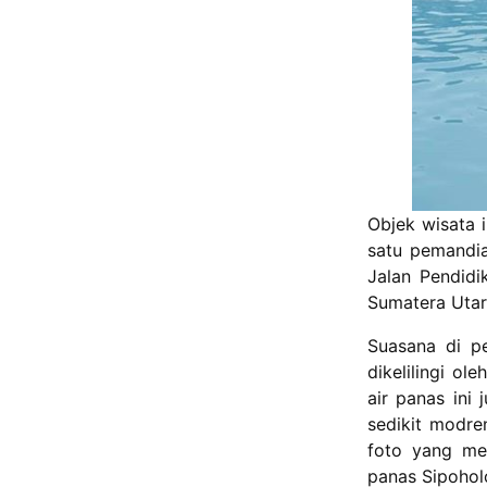
Objek wisata 
satu pemandia
Jalan Pendidi
Sumatera Uta
Suasana di p
dikelilingi ol
air panas ini
sedikit modre
foto yang men
panas Sipoho