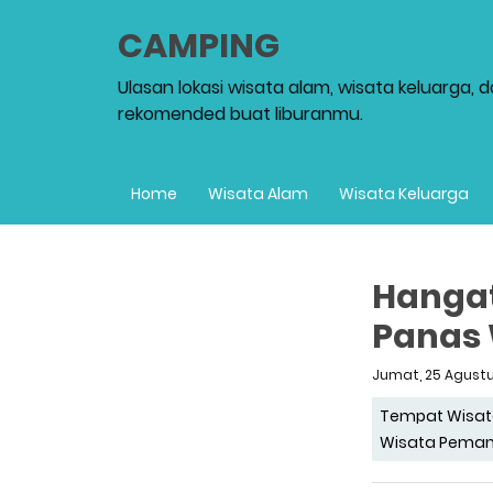
CAMPING
Ulasan lokasi wisata alam, wisata keluarga, 
rekomended buat liburanmu.
Home
Wisata Alam
Wisata Keluarga
Hangat
Panas 
Jumat, 25 Agust
Tempat Wisat
Wisata Pemand