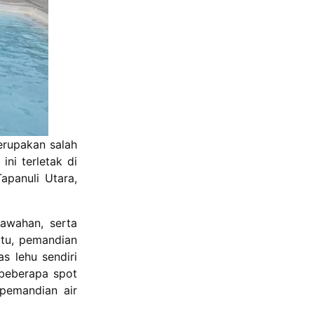
erupakan salah
ni terletak di
apanuli Utara,
awahan, serta
 itu, pemandian
s lehu sendiri
 beberapa spot
 pemandian air