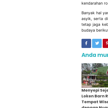
kendarahan ro
Banyak hal ya
asyik, serta 
tetap jaga ke
budaya beriku
Anda mun
Menyepi Sej
Loken Barn R
Tempat Wis
dengan Nua