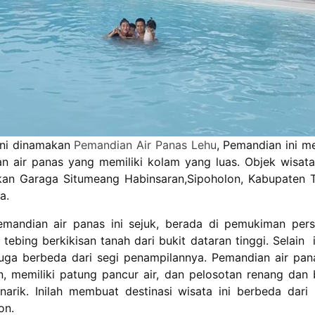
ini dinamakan
Pemandian Air Panas Lehu
, Pemandian ini m
n air panas yang memiliki kolam yang luas. Objek wisata i
kan Garaga Situmeang Habinsaran,Sipoholon, Kabupaten T
ra.
emandian air panas ini sejuk, berada di pemukiman pers
eh tebing berkikisan tanah dari bukit dataran tinggi. Selain
 juga berbeda dari segi penampilannya. Pemandian air pana
n, memiliki patung pancur air, dan pelosotan renang dan
arik. Inilah membuat destinasi wisata ini berbeda dari
lon.