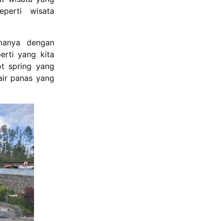
perti wisata
manya dengan
erti yang kita
ot spring yang
air panas yang