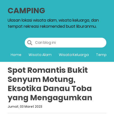
CAMPING
Ulasan lokasi wisata alam, wisata keluarga, dan
tempat rekreasi rekomended buat liburanmu.
Home
Wisata Alam
Wisata Keluarga
Tempat R
Spot Romantis Bukit
Senyum Motung,
Eksotika Danau Toba
yang Mengagumkan
Jumat, 03 Maret 2023