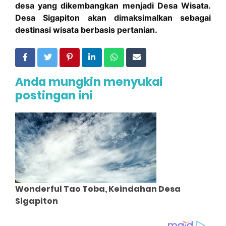
desa yang dikembangkan menjadi Desa Wisata.
Desa Sigapiton akan dimaksimalkan sebagai
destinasi wisata berbasis pertanian.
Anda mungkin menyukai
postingan ini
Wonderful Tao Toba, Keindahan Desa
Sigapiton