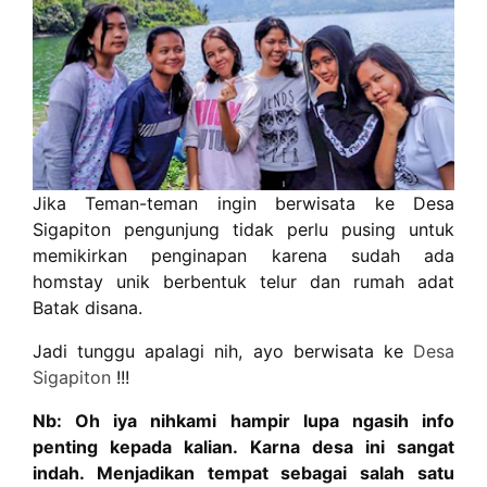
Jika Teman-teman ingin berwisata ke Desa
Sigapiton pengunjung tidak perlu pusing untuk
memikirkan penginapan karena sudah ada
homstay unik berbentuk telur dan rumah adat
Batak disana.
Jadi tunggu apalagi nih, ayo berwisata ke
Desa
Sigapiton
!!!
Nb: Oh iya nihkami hampir lupa ngasih info
penting kepada kalian. Karna desa ini sangat
indah. Menjadikan tempat sebagai salah satu