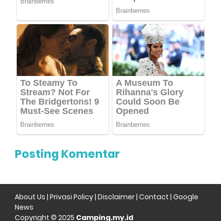
Posting Komentar
About Us
|
Privasi Policy
|
Disclaimer
|
Contact
|
Google
News
Copyright © 2025
Camping.my.id