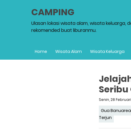
CAMPING
Ulasan lokasi wisata alam, wisata keluarga, 
rekomended buat liburanmu.
Home
Wisata Alam
Wisata Keluarga
Jelajah
Seribu
Senin, 28 Februar
Gua Banuare
Terjun