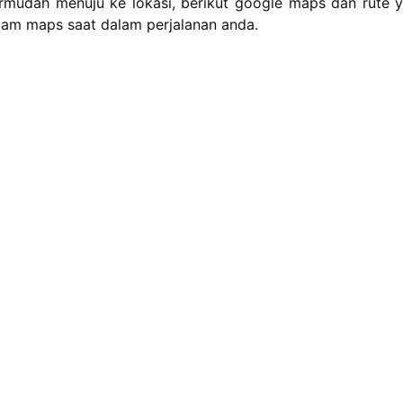
mudah menuju ke lokasi, berikut google maps dan rute y
lam maps saat dalam perjalanan anda.