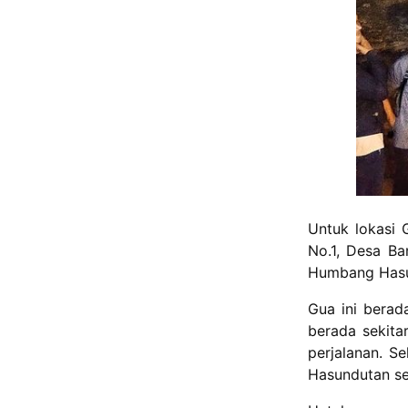
Untuk lokasi 
No.1, Desa B
Humbang Hasu
Gua ini berad
berada sekita
perjalanan. S
Hasundutan sek