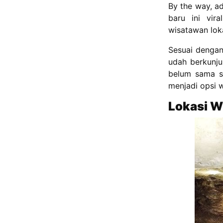
By the way, a
baru ini vir
wisatawan lok
Sesuai dengan 
udah berkunju
belum sama se
menjadi opsi w
Lokasi W