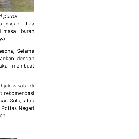
i purba
elajahi, Jika
i masa liburan
ya.
esona, Selama
sankan dengan
akal membuat
objek wisata di
at rekomendasi
uan Solu, atau
 Pottas Negeri
eh.