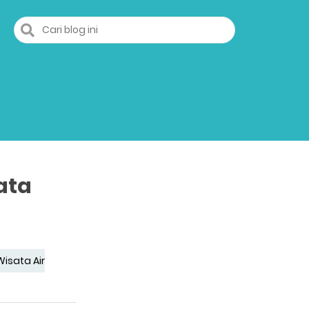
ata
Wisata Air