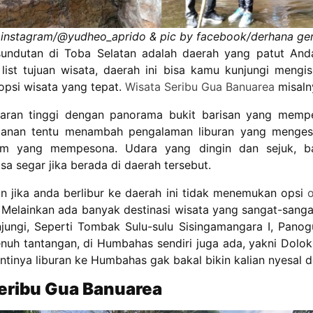
: instagram/@yudheo_aprido & pic by facebook/derhana ger
ndutan di Toba Selatan adalah daerah yang patut Anda j
list tujuan wisata, daerah ini bisa kamu kunjungi mengis
psi wisata yang tepat.
Wisata Seribu Gua Banuarea
misaln
taran tinggi dengan panorama bukit barisan yang memp
alanan tentu menambah pengalaman liburan yang menge
am yang mempesona. Udara yang dingin dan sejuk, b
sa segar jika berada di daerah tersebut.
an jika anda berlibur ke daerah ini tidak menemukan opsi
. Melainkan ada banyak destinasi wisata yang sangat-sang
njungi, Seperti Tombak Sulu-sulu Sisingamangara I, Panog
nuh tantangan, di Humbahas sendiri juga ada, yakni Dolok
Intinya liburan ke Humbahas gak bakal bikin kalian nyesal d
eribu Gua Banuarea