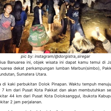
pic by: instagram/@dorgistra_siregar
Gua Banuarea ini, objek wisata ini dapat kamu temui di Ja
anuarea dekat perkampungan lumban Marbun(simbo), Pakk
ndutan, Sumatera Utara.
a di kaki perbukitan Dolok Pinapan. Waktu tempuh menuju 
r 7 km dari Pusat Kota Pakkat dan akan membutuhkan se
ekitar 44 km dari Pusat Kota Doloksanggul, ibukota Kab
itar 2 jam perjalanan.