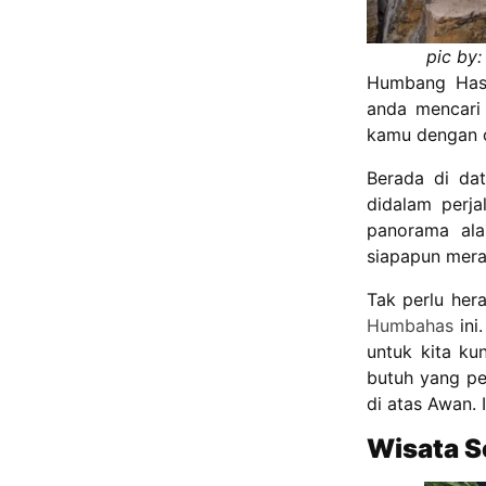
pic by
Humbang Hasu
anda mencari 
kamu dengan o
Berada di da
didalam perj
panorama al
siapapun mera
Tak perlu her
Humbahas
ini
untuk kita ku
butuh yang pe
di atas Awan. 
Wisata S