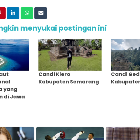
gkin menyukai postingan ini
aut
Candi Klero
Candi Ged
onal
Kabupaten Semarang
Kabupate
a yang
n di Jawa