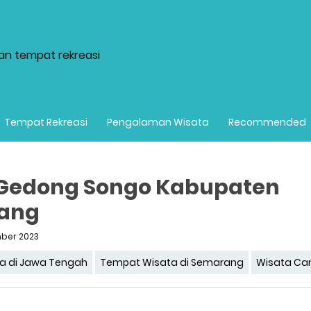
dan tempat rekreasi
Tempat Rekreasi
Pengalaman Wisata
Recommended
 Gedong Songo Kabupaten
ang
ber 2023
a di Jawa Tengah
Tempat Wisata di Semarang
Wisata Ca