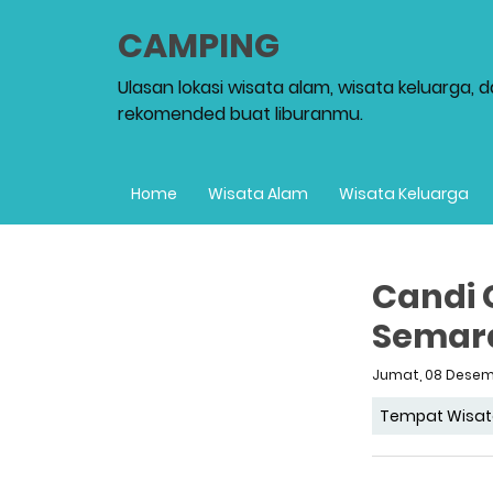
CAMPING
Ulasan lokasi wisata alam, wisata keluarga, 
rekomended buat liburanmu.
Home
Wisata Alam
Wisata Keluarga
Candi
Semar
Jumat, 08 Desem
Tempat Wisat